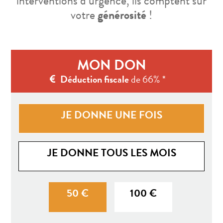
interventions d’urgence, ils comptent sur
votre
générosité
!
MON DON
Déduction fiscale
de 66% *
JE DONNE UNE FOIS
Fréquence du don
JE DONNE TOUS LES MOIS
50 €
100 €
Montant du don (Ponctue